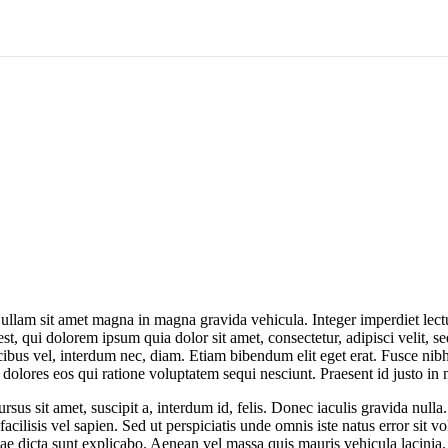
ullam sit amet magna in magna gravida vehicula. Integer imperdiet lectus 
st, qui dolorem ipsum quia dolor sit amet, consectetur, adipisci velit,
cibus vel, interdum nec, diam. Etiam bibendum elit eget erat. Fusce n
 dolores eos qui ratione voluptatem sequi nesciunt. Praesent id justo in
sus sit amet, suscipit a, interdum id, felis. Donec iaculis gravida nulla
, facilisis vel sapien. Sed ut perspiciatis unde omnis iste natus error 
itae dicta sunt explicabo. Aenean vel massa quis mauris vehicula lacinia. 