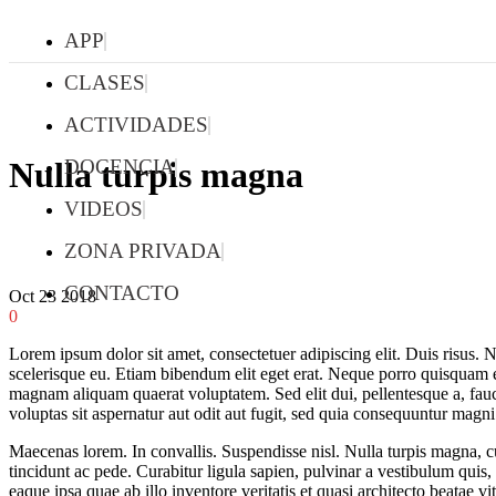
APP
CLASES
ACTIVIDADES
DOCENCIA
Nulla turpis magna
VIDEOS
ZONA PRIVADA
CONTACTO
Oct
23
2018
0
Lorem ipsum dolor sit amet, consectetuer adipiscing elit. Duis risus. N
scelerisque eu. Etiam bibendum elit eget erat. Neque porro quisquam e
magnam aliquam quaerat voluptatem. Sed elit dui, pellentesque a, fau
voluptas sit aspernatur aut odit aut fugit, sed quia consequuntur magni
Maecenas lorem. In convallis. Suspendisse nisl. Nulla turpis magna, cur
tincidunt ac pede. Curabitur ligula sapien, pulvinar a vestibulum quis
eaque ipsa quae ab illo inventore veritatis et quasi architecto beatae v