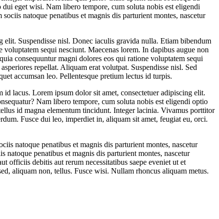
 dui eget wisi. Nam libero tempore, cum soluta nobis est eligendi
ociis natoque penatibus et magnis dis parturient montes, nascetur
ng elit. Suspendisse nisl. Donec iaculis gravida nulla. Etiam bibendum
ione voluptatem sequi nesciunt. Maecenas lorem. In dapibus augue non
 quia consequuntur magni dolores eos qui ratione voluptatem sequi
 asperiores repellat. Aliquam erat volutpat. Suspendisse nisl. Sed
uet accumsan leo. Pellentesque pretium lectus id turpis.
 id lacus. Lorem ipsum dolor sit amet, consectetuer adipiscing elit.
onsequatur? Nam libero tempore, cum soluta nobis est eligendi optio
lus id magna elementum tincidunt. Integer lacinia. Vivamus porttitor
dum. Fusce dui leo, imperdiet in, aliquam sit amet, feugiat eu, orci.
sociis natoque penatibus et magnis dis parturient montes, nascetur
ciis natoque penatibus et magnis dis parturient montes, nascetur
 officiis debitis aut rerum necessitatibus saepe eveniet ut et
s sed, aliquam non, tellus. Fusce wisi. Nullam rhoncus aliquam metus.