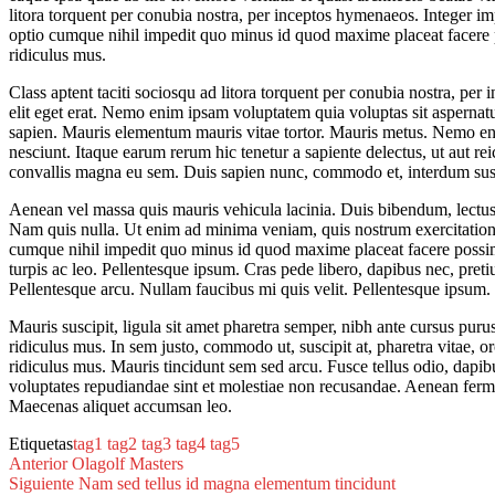
litora torquent per conubia nostra, per inceptos hymenaeos. Integer i
optio cumque nihil impedit quo minus id quod maxime placeat facere 
ridiculus mus.
Class aptent taciti sociosqu ad litora torquent per conubia nostra, pe
elit eget erat. Nemo enim ipsam voluptatem quia voluptas sit aspernat
sapien. Mauris elementum mauris vitae tortor. Mauris metus. Nemo eni
nesciunt. Itaque earum rerum hic tenetur a sapiente delectus, ut aut re
convallis magna eu sem. Duis sapien nunc, commodo et, interdum suscip
Aenean vel massa quis mauris vehicula lacinia. Duis bibendum, lectus u
Nam quis nulla. Ut enim ad minima veniam, quis nostrum exercitatione
cumque nihil impedit quo minus id quod maxime placeat facere possim
turpis ac leo. Pellentesque ipsum. Cras pede libero, dapibus nec, preti
Pellentesque arcu. Nullam faucibus mi quis velit. Pellentesque ipsum. 
Mauris suscipit, ligula sit amet pharetra semper, nibh ante cursus puru
ridiculus mus. In sem justo, commodo ut, suscipit at, pharetra vitae, o
ridiculus mus. Mauris tincidunt sem sed arcu. Fusce tellus odio, dapibu
voluptates repudiandae sint et molestiae non recusandae. Aenean fermen
Maecenas aliquet accumsan leo.
Etiquetas
tag1
tag2
tag3
tag4
tag5
Anterior
Olagolf Masters
Siguiente
Nam sed tellus id magna elementum tincidunt