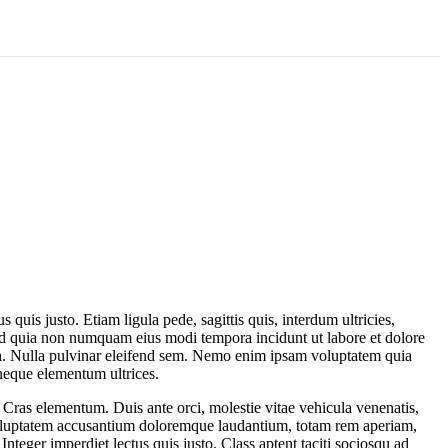
quis justo. Etiam ligula pede, sagittis quis, interdum ultricies,
 sed quia non numquam eius modi tempora incidunt ut labore et dolore
ibh. Nulla pulvinar eleifend sem. Nemo enim ipsam voluptatem quia
 neque elementum ultrices.
. Cras elementum. Duis ante orci, molestie vitae vehicula venenatis,
sit voluptatem accusantium doloremque laudantium, totam rem aperiam,
Integer imperdiet lectus quis justo. Class aptent taciti sociosqu ad