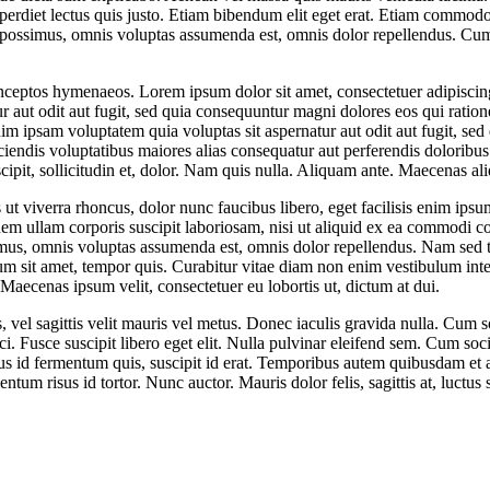
mperdiet lectus quis justo. Etiam bibendum elit eget erat. Etiam commodo
possimus, omnis voluptas assumenda est, omnis dolor repellendus. Cum s
r inceptos hymenaeos. Lorem ipsum dolor sit amet, consectetuer adipisci
ur aut odit aut fugit, sed quia consequuntur magni dolores eos qui rat
m ipsam voluptatem quia voluptas sit aspernatur aut odit aut fugit, sed
iciendis voluptatibus maiores alias consequatur aut perferendis doloribus
it, sollicitudin et, dolor. Nam quis nulla. Aliquam ante. Maecenas aliq
t viverra rhoncus, dolor nunc faucibus libero, eget facilisis enim ipsum
m ullam corporis suscipit laboriosam, nisi ut aliquid ex ea commodi c
us, omnis voluptas assumenda est, omnis dolor repellendus. Nam sed tel
um sit amet, tempor quis. Curabitur vitae diam non enim vestibulum inter
Maecenas ipsum velit, consectetuer eu lobortis ut, dictum at dui.
s, vel sagittis velit mauris vel metus. Donec iaculis gravida nulla. Cum 
rci. Fusce suscipit libero eget elit. Nulla pulvinar eleifend sem. Cum so
s id fermentum quis, suscipit id erat. Temporibus autem quibusdam et aut
tum risus id tortor. Nunc auctor. Mauris dolor felis, sagittis at, luctu