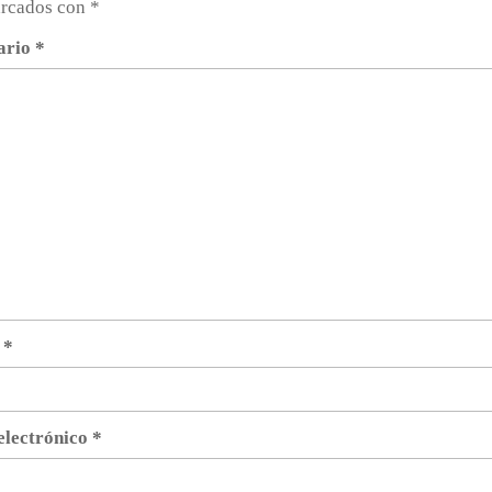
arcados con
*
ario
*
e
*
electrónico
*