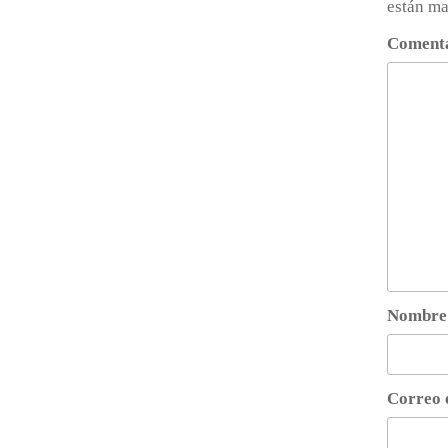
están m
Coment
Nombr
Correo 