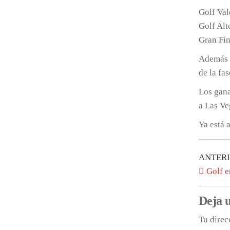
Golf Val
Golf Alt
Gran Fin
Además e
de la fas
Los gana
a Las Ve
Ya está 
Nave
Entrada
ANTER
anterior
Golf e
de
entr
Deja 
Tu direc