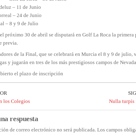
deluz – 11 de Junio
orreal – 24 de Junio
al – 8 y 9 de Julio
l próximo 30 de abril se disputará en Golf La Roca la primera
e previa.
dores de la Final, que se celebrará en Murcia el 8 y 9 de julio, 
gas y jugarán en tres de los más prestigiosos campos de Nevad
abierto el plazo de inscripción
gación
IOR
SI
n los Colegios
Nulla turpi
adas
una respuesta
ción de correo electrónico no será publicada.
Los campos oblig