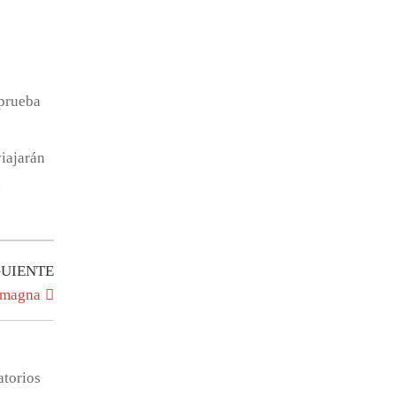
 prueba
viajarán
a
Entrada
GUIENTE
siguiente
s magna
atorios