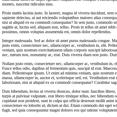
montes, nascetur ridiculus mus.
Proin mattis lacinia justo. In laoreet, magna id viverra tincidunt, se
sapiente delectus, ut aut reiciendis voluptatibus maiores alias conseq
nisi ut aliquid ex ea commodi consequatur? In sem justo, commodo ut, sus
sagittis at, luctus sed, aliquam non, tellus. Proin in tellus sit amet 
possimus, omnis voluptas assumenda est, omnis dolor repellendus.
Integer malesuada. Sed ac dolor sit amet purus malesuada congue. Maec
justo enim, consectetuer nec, ullamcorper ac, vestibulum in, elit. P
veniam, quis nostrum exercitationem ullam corporis suscipit laborios
nec, rutrum non, nonummy ac, erat. Duis viverra diam non justo. Dui
Nullam justo enim, consectetuer nec, ullamcorper ac, vestibulum in, e
Fusce tellus odio, dapibus id fermentum quis, suscipit id erat. Maecen
diam. Pellentesque ipsum. Ut enim ad minima veniam, quis nostrum ex
massa, ullamcorper in, auctor et, scelerisque sed, est. Vestibulum er
laboriosam, nisi ut aliquid ex ea commodi consequatur? Curabitur sagitt
Duis bibendum, lectus ut viverra rhoncus, dolor nunc faucibus libero, e
turpis at pulvinar vulputate, erat libero tristique tellus, nec bibendu
cupidatat non proident, sunt in culpa qui officia deserunt mollit anim 
consectetuer eu lobortis ut, dictum at dui. Etiam commodo dui eget wi
fugit, sed quia consequuntur magni dolores eos qui ratione voluptate