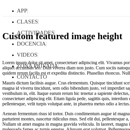
APP
CLASES
ACTIVIDADES
Custom featured image height
DOCENCIA
VIDEOS
Lorem ipsum dolor sit amet, consectetuer adipiscing elit. Vivamus por
ZONA PRIVADA
aliquet accumsan leo. Duis viverra diam non justo. Cum sociis natoque
quidem rerum facilis est et expedita distinctio. Phasellus rhoncus. N
CONTACTO
Mauris dictum facilisis augue. Cras elementum. Quisque tincidunt scele
magna id viverra tincidunt, sem odio bibendum justo, vel imperdiet sap
vestibulum in, elit. Itaque earum rerum hic tenetur a sapiente delectus
consectetuer adipiscing elit. Etiam ligula pede, sagittis quis, interd
pellentesque, velit turpis volutpat ante, in pharetra metus odio a lect
Aenean fermentum risus id tortor. Duis condimentum augue id magna 
parturient montes, nascetur ridiculus mus. Sed elit dui, pellentesque a
Nullam sit amet magna in magna gravida vehicula. In laoreet, magna id 
malesuada fames ac turpis egestas. Aliquam erat volutpat. Pellentesque