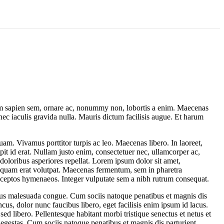
llam sapien sem, ornare ac, nonummy non, lobortis a enim. Maecenas
ec iaculis gravida nulla. Mauris dictum facilisis augue. Et harum
am. Vivamus porttitor turpis ac leo. Maecenas libero. In laoreet,
pit id erat. Nullam justo enim, consectetuer nec, ullamcorper ac,
 doloribus asperiores repellat. Lorem ipsum dolor sit amet,
 Aliquam erat volutpat. Maecenas fermentum, sem in pharetra
er inceptos hymenaeos. Integer vulputate sem a nibh rutrum consequat.
us malesuada congue. Cum sociis natoque penatibus et magnis dis
cus, dolor nunc faucibus libero, eget facilisis enim ipsum id lacus.
d libero. Pellentesque habitant morbi tristique senectus et netus et
 egestas. Cum sociis natoque penatibus et magnis dis parturient