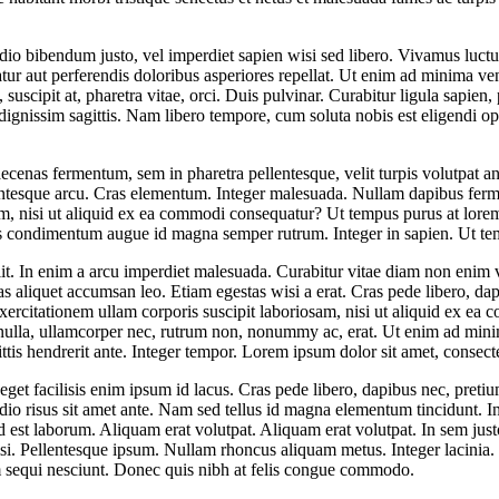
m odio bibendum justo, vel imperdiet sapien wisi sed libero. Vivamus luc
uatur aut perferendis doloribus asperiores repellat. Ut enim ad minima v
cipit at, pharetra vitae, orci. Duis pulvinar. Curabitur ligula sapien, p
nibh dignissim sagittis. Nam libero tempore, cum soluta nobis est eligend
enas fermentum, sem in pharetra pellentesque, velit turpis volutpat an
ellentesque arcu. Cras elementum. Integer malesuada. Nullam dapibus f
am, nisi ut aliquid ex ea commodi consequatur? Ut tempus purus at lore
s condimentum augue id magna semper rutrum. Integer in sapien. Ut tem
lit. In enim a arcu imperdiet malesuada. Curabitur vitae diam non enim 
as aliquet accumsan leo. Etiam egestas wisi a erat. Cras pede libero, da
ercitationem ullam corporis suscipit laboriosam, nisi ut aliquid ex 
at nulla, ullamcorper nec, rutrum non, nonummy ac, erat. Ut enim ad min
is hendrerit ante. Integer tempor. Lorem ipsum dolor sit amet, consectet
get facilisis enim ipsum id lacus. Cras pede libero, dapibus nec, pretiu
m odio risus sit amet ante. Nam sed tellus id magna elementum tincidunt.
id est laborum. Aliquam erat volutpat. Aliquam erat volutpat. In sem just
si. Pellentesque ipsum. Nullam rhoncus aliquam metus. Integer lacinia.
m sequi nesciunt. Donec quis nibh at felis congue commodo.