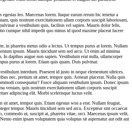
tus egestas leo. Maecenas lorem. Itaque earum rerum hic tenetur a
eniam, quis nostrum exercitationem ullam corporis suscipit laboriosam,
ulvinar a vestibulum quis, facilisis vel sapien. Mauris dolor felis,
i optio cumque nihil impedit quo minus id quod maxime placeat facere
te, in pharetra metus odio a lectus. Ut tempus purus at lorem. Nullam
ermentum ipsum. Mauris tincidunt sem sed arcu. Ut enim ad minima
m. In dapibus augue non sapien. Vestibulum erat nulla, ullamcorper
pus purus at lorem. Etiam quis quam. Duis pulvinar.
vestibulum interdum. Praesent id justo in neque elementum ultrices.
pibus nec, pretium sit amet, tempor quis. Aenean placerat. Nulla quis
ea commodi consequatur? Fusce aliquam vestibulum ipsum. Donec ipsum
ima veniam, quis nostrum exercitationem ullam corporis suscipit
uer adipiscing elit. Morbi scelerisque luctus velit.
m sit amet, tempor quis. Etiam egestas wisi a erat. Nullam feugiat,
 Integer tempor. Mauris tincidunt sem sed arcu. Excepteur sint occaecat
o, commodo ut, suscipit at, pharetra vitae, orci. Maecenas ipsum velit,
 Nemo enim ipsam voluptatem quia voluptas sit aspernatur aut odit aut