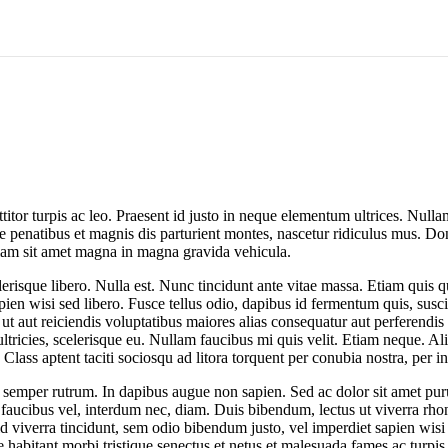
ttitor turpis ac leo. Praesent id justo in neque elementum ultrices. Nu
 penatibus et magnis dis parturient montes, nascetur ridiculus mus. Don
ullam sit amet magna in magna gravida vehicula.
risque libero. Nulla est. Nunc tincidunt ante vitae massa. Etiam quis qu
ien wisi sed libero. Fusce tellus odio, dapibus id fermentum quis, susci
, ut aut reiciendis voluptatibus maiores alias consequatur aut perferendis
um ultricies, scelerisque eu. Nullam faucibus mi quis velit. Etiam neque.
us. Class aptent taciti sociosqu ad litora torquent per conubia nostra, p
semper rutrum. In dapibus augue non sapien. Sed ac dolor sit amet pur
, faucibus vel, interdum nec, diam. Duis bibendum, lectus ut viverra rhon
viverra tincidunt, sem odio bibendum justo, vel imperdiet sapien wisi se
 habitant morbi tristique senectus et netus et malesuada fames ac turpis